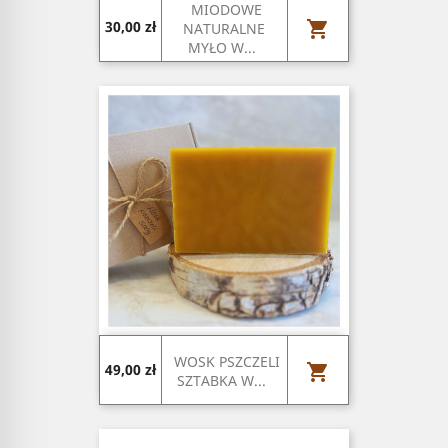
MIODOWE
Cena

30,00 zł
NATURALNE
MYŁO W...
WOSK PSZCZELI
Cena

49,00 zł
SZTABKA W...