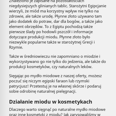
Znaleziono je zapisane na pozostałościach
niegdysiejszych glinianych tablic. Starożytni Egipcjanie
wierzyli, że miód ma korzystny wpływ nie tylko na
zdrowie, ale także urodę. Płynne złoto używano tam
jako dodatek do potraw, dar dla bogów, a także jako
element obrzędów. To z Egiptu pochodzą także
pierwsze ślady po hodowli pszczół i informacje
dotyczące produkcji miodu. Płynne złoto było
niezwykle popularne także w starożytnej Grecji i
Rzymie.
Także w średniowieczu nie zapomniano o miodzie i
wykorzystywano go nie tylko do jedzenia, ale także do
produkcji kosmetyków, czy naturalnych leków.
Sięgając po mydło miodowe z naszej oferty, możesz
poczuć się niczym egipski faraon lub rzymski
patrycjusz! Przetestuj je na własnej skórze i podaruj
sobie odrobinę naturalnej pielęgnacji.
Działanie miodu w kosmetykach
Dlaczego warto sięgnąć po naturalne mydło miodowe
oraz inne kosmetyki z miodu? Jak zarysowaliśmy w