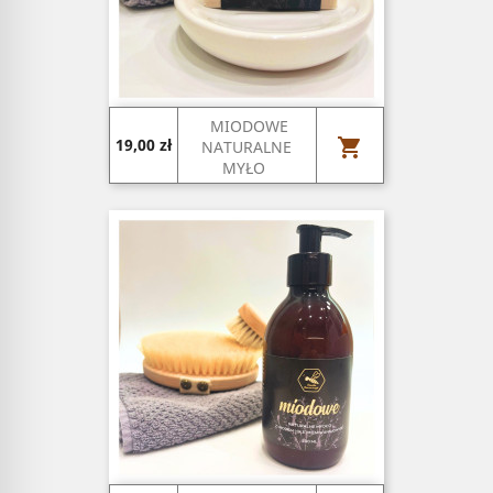
MIODOWE
Cena

19,00 zł
NATURALNE
MYŁO