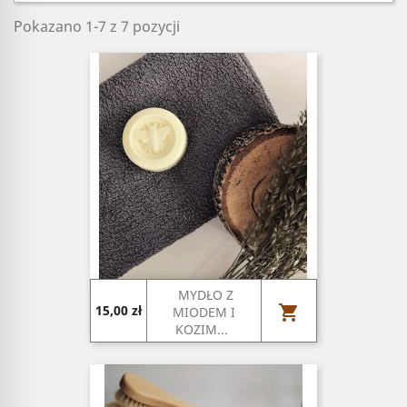
Pokazano 1-7 z 7 pozycji
MYDŁO Z
Cena

15,00 zł
MIODEM I
KOZIM...