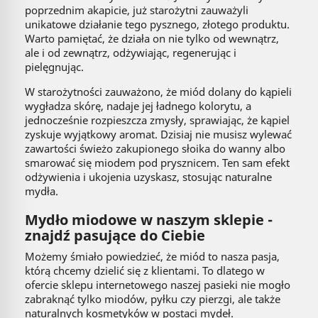
poprzednim akapicie, już starożytni zauważyli
unikatowe działanie tego pysznego, złotego produktu.
Warto pamiętać, że działa on nie tylko od wewnątrz,
ale i od zewnątrz, odżywiając, regenerując i
pielęgnując.
W starożytności zauważono, że miód dolany do kąpieli
wygładza skórę, nadaje jej ładnego kolorytu, a
jednocześnie rozpieszcza zmysły, sprawiając, że kąpiel
zyskuje wyjątkowy aromat. Dzisiaj nie musisz wylewać
zawartości świeżo zakupionego słoika do wanny albo
smarować się miodem pod prysznicem. Ten sam efekt
odżywienia i ukojenia uzyskasz, stosując naturalne
mydła.
Mydło miodowe w naszym sklepie -
znajdź pasujące do Ciebie
Możemy śmiało powiedzieć, że miód to nasza pasja,
którą chcemy dzielić się z klientami. To dlatego w
ofercie sklepu internetowego naszej pasieki nie mogło
zabraknąć tylko miodów, pyłku czy pierzgi, ale także
naturalnych kosmetyków w postaci mydeł.