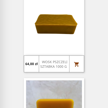
WOSK PSZCZELI
Cena

64,00 zł
SZTABKA 1000 G